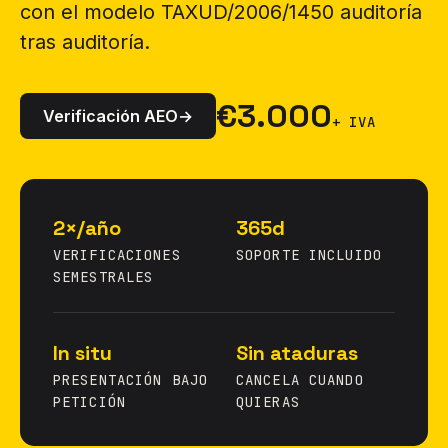
con el modelo TAXUD/2006/1450 auditoría
tras auditoría.
€3.000
Verificación AEO
→
+ IVA
2×/año
365d
VERIFICACIONES
SOPORTE INCLUIDO
SEMESTRALES
In situ
Sin ataduras
PRESENTACIÓN BAJO
CANCELA CUANDO
PETICIÓN
QUIERAS