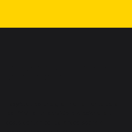
Delega en Full‑Time la tarea
de protegerte.
EasyAudit es una gran herramienta para
las PYMEs: un servicio profesional a un
costo contenido, calibrado sobre el