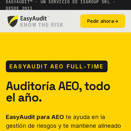
EASYAUDIT™ · UN SERVICIO DE ISGROUP SRL ·
DESDE 2013
Pedir ahora
→
EASYAUDIT AEO FULL‑TIME
Auditoría AEO, todo
el año.
EasyAudit para AEO
te ayuda en la
gestión de riesgos y te mantiene alineado