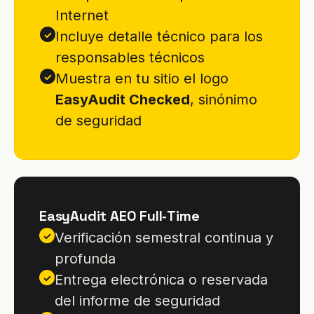
Internet
Incluye detalle técnico para los
✓
responsables técnicos
Muestra en tu sitio el logo
✓
EasyAudit Checked
, sinónimo
de seguridad
EasyAudit AEO Full‑Time
Verificación semestral continua y
✓
profunda
Entrega electrónica o reservada
✓
del informe de seguridad