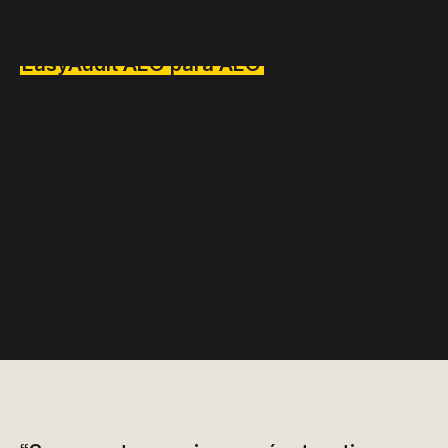
modelo Compact AEO de la Comunidad
Europea.
EasyAudit AEO para AEO
te ayuda en la
gestión de riesgos permitiéndote conocer
tus vulnerabilidades antes de que otros las
exploten sin que lo sepas, causándote
daño y convirtiéndolas en problemas
urgentes.